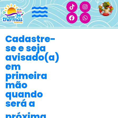
Cadastre-
se e seja
avisado(a)
em
primeira
mão
quando
será a
próxima