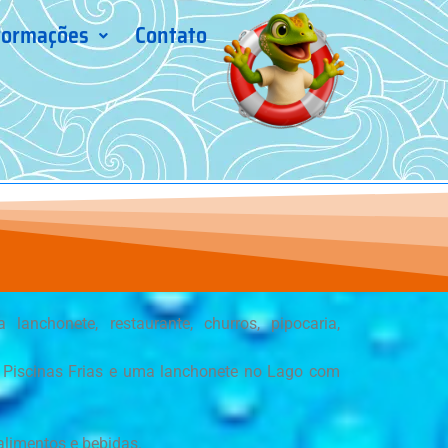
formações
Contato
anchonete, restaurante, churros, pipocaria,
Piscinas Frias e uma lanchonete no Lago com
alimentos e bebidas.