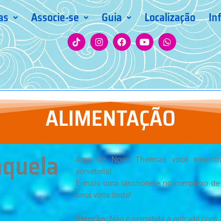
as
Associe-se
Guia
Localização
In
ALIMENTAÇÃO
aquela
Aqui no Novo Thermas você encontra l
sorveteria!
E mais uma lanchonete no complexo de 
uma vista linda!
Atenção:
Não é permitida a entrada com 