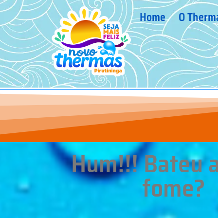
Home
O Therm
Hum!!! Bateu 
fome?