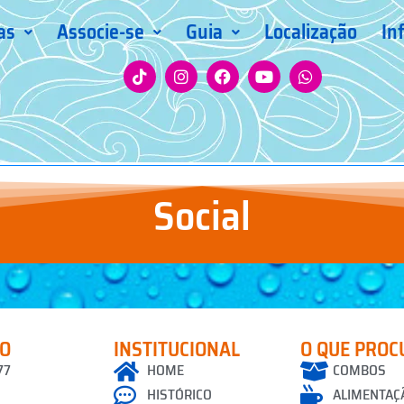
as
Associe-se
Guia
Localização
In
Social
CO
INSTITUCIONAL
O QUE PROC
77
HOME
COMBOS
HISTÓRICO
ALIMENTAÇ