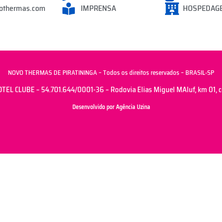
othermas.com
IMPRENSA
HOSPEDAG
NOVO THERMAS DE PIRATININGA – Todos os direitos reservados – BRASIL-SP
 CLUBE – 54.701.644/0001-36 – Rodovia Elias Miguel MAluf, km 01, cen
Desenvolvido por Agência Uzina