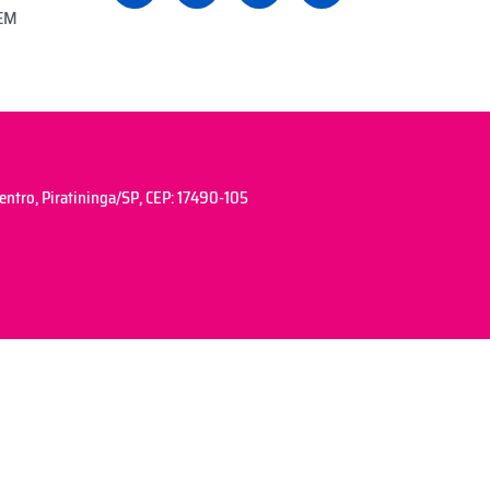
EM
tro, Piratininga/SP, CEP: 17490-105